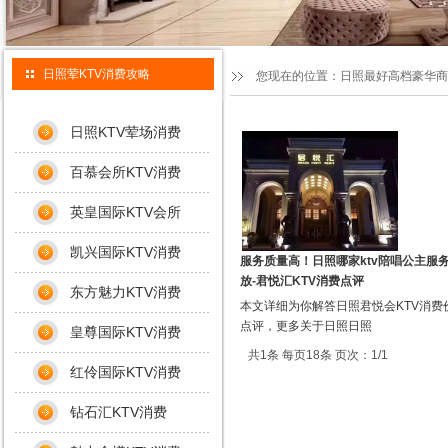
日照荤KTV消费攻略
您现在的位置：
日照最好高档豪华商
日照KTV荤场消费
百慕会所KTV消费
英皇国际KTV会所
凯兴国际KTV消费
服务质量高！日照哪家ktv陪唱公主服
放-君悦汇KTV消费点评
东方魅力KTV消费
本文详细为你解答日照君悦会KTV消费
点评，更多关于日照日照
皇尊国际KTV消费
共1条 每页18条 页次：1/1
红伶国际KTV消费
钻石汇KTV消费