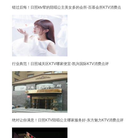
错过后悔！日照ktv荤的陪唱公主美女多的会所-百慕会所KTV消费点
行业典范！日照城关区KTV哪家便宜-凯兴国际KTV消费点评
绝对让你满意！日照KTV陪唱公主哪家服务好-东方魅力KTV消费点评