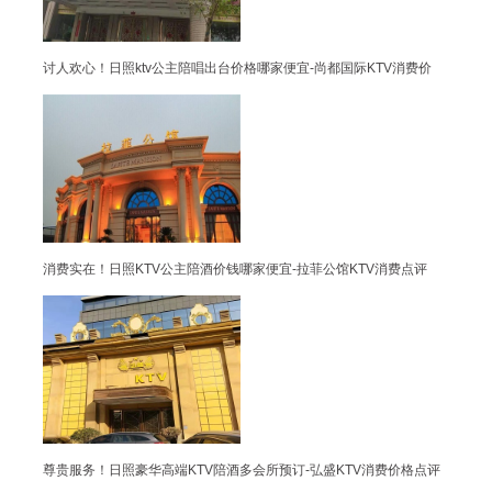
讨人欢心！日照ktv公主陪唱出台价格哪家便宜-尚都国际KTV消费价
消费实在！日照KTV公主陪酒价钱哪家便宜-拉菲公馆KTV消费点评
尊贵服务！日照豪华高端KTV陪酒多会所预订-弘盛KTV消费价格点评