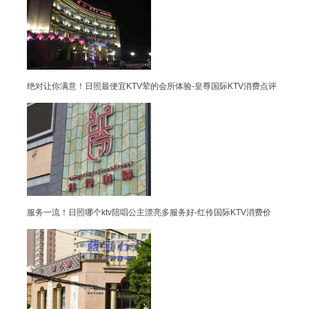
绝对让你满意！日照最便宜KTV荤的会所体验-皇尊国际KTV消费点评
服务一流！日照哪个ktv陪唱公主漂亮多服务好-红伶国际KTV消费价