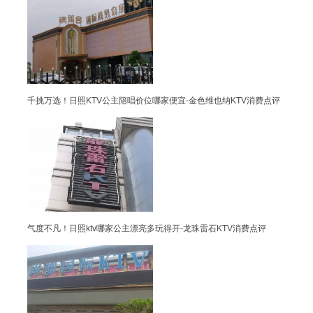
千挑万选！日照KTV公主陪唱价位哪家便宜-金色维也纳KTV消费点评
气度不凡！日照ktv哪家公主漂亮多玩得开-龙珠雷石KTV消费点评