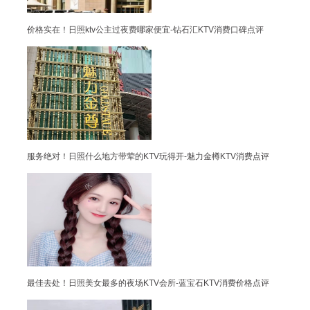
价格实在！日照ktv公主过夜费哪家便宜-钻石汇KTV消费口碑点评
服务绝对！日照什么地方带荤的KTV玩得开-魅力金樽KTV消费点评
最佳去处！日照美女最多的夜场KTV会所-蓝宝石KTV消费价格点评