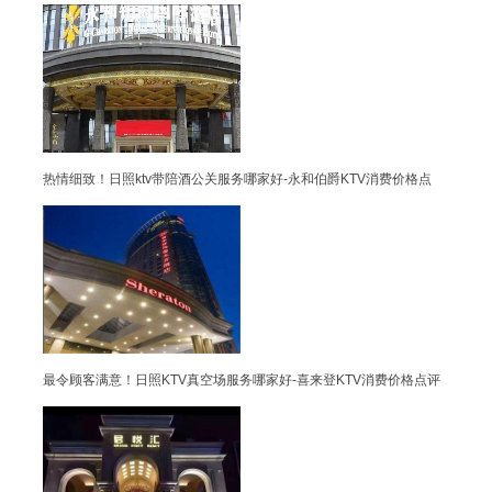
热情细致！日照ktv带陪酒公关服务哪家好-永和伯爵KTV消费价格点
最令顾客满意！日照KTV真空场服务哪家好-喜来登KTV消费价格点评